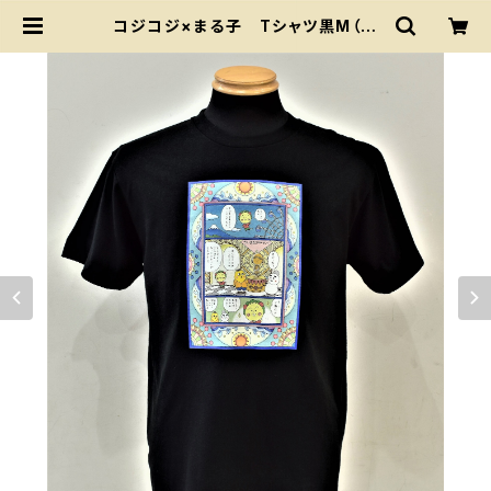
コジコジ×まる子 Tシャツ黒М（男
女兼用） ちびまる子ちゃんランド限
定 | ちびまる子ちゃんランド