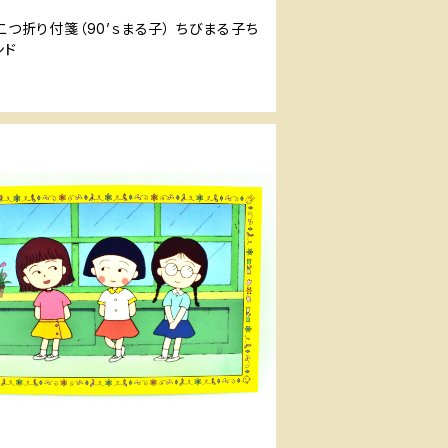
二つ折り付箋（90’ｓまる子） ちびまる子ち
ンド