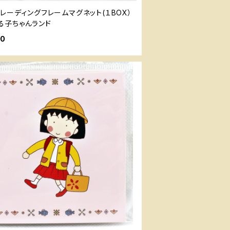
ｓトレーディングフレームマグネット(１BOX）
る子ちゃんランド
50