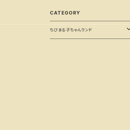
CATEGORY
ちびまる子ちゃんランド
ちびまる子ちゃんランド限定 コジコジ×
まる子グッズ
ちびまる子ちゃんランド限定 神社グッズ
ちびまる子ちゃんランド限定 茶娘グッズ
ちびまる子ちゃんランド限定 その他グッ
ズ