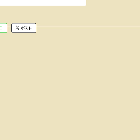
E
ポスト