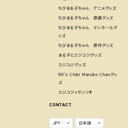
ちびまる子ちゃん アニメグッズ
ちびまる子ちゃん 原画グッズ
ちびまる子ちゃん マンホールグ
ッズ
ちびまる子ちゃん 原作グッズ
まる子とコジコジグッズ
コジコジグッズ
90’ｓ Ｃhibi Ｍaruko Ｃhanグッ
ズ
コジコジ×サンリオ
CONTACT