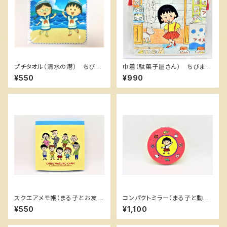
プチタオル（清水の港） ちびま
巾着（駄菓子屋さん） ちびまる
る子ちゃんランド限定
子ちゃんランド
¥550
¥990
スクエアメモ帳（まる子とお友
コンパクトミラー（まる子と動物
達） ちびまる子ちゃんランド
たち） ちびまる子ちゃんランド
¥550
¥1,100