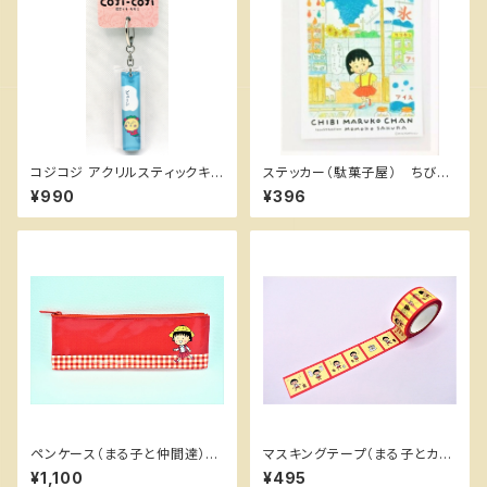
コジコジ アクリルスティックキ
ステッカー（駄菓子屋） ちびま
ーホルダー(ビューン) ちびまる
る子ちゃんランド
¥990
¥396
子ちゃんランド
ペンケース（まる子と仲間達）
マスキングテープ（まる子とカッ
ちびまる子ちゃんランド
プ） ちびまる子ちゃんランド
¥1,100
¥495