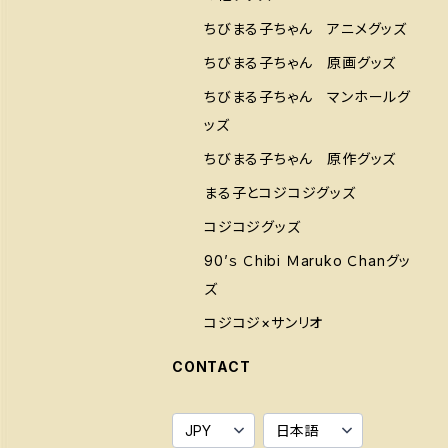
ちびまる子ちゃん アニメグッズ
ちびまる子ちゃん 原画グッズ
ちびまる子ちゃん マンホールグ
ッズ
ちびまる子ちゃん 原作グッズ
まる子とコジコジグッズ
コジコジグッズ
90’ｓ Ｃhibi Ｍaruko Ｃhanグッ
ズ
コジコジ×サンリオ
CONTACT