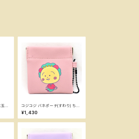
コジコジ バネポーチ(すわり) ちび
まる子ちゃんランド
¥1,430