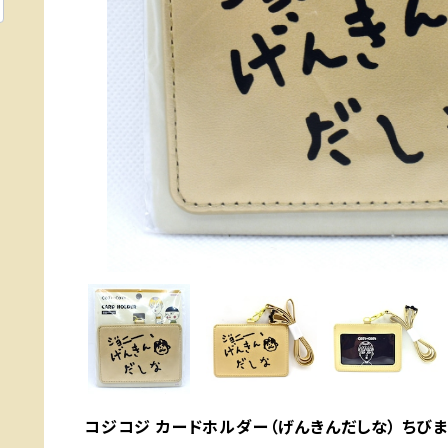
コジコジ カードホルダー（げんきんだしな） ちび