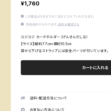
¥1,760
この商品は5点までのご注文とさせていただきます。
別途送料がかかります。
送料を確認する
コジコジ カードホルダー（げんきんだしな）
【サイズ】縦約7.7㎝×横約10.5㎝
首から下げるストラップには安全パーツが付いています。
カートに入れる
送料・配送方法について
お支払い方法について