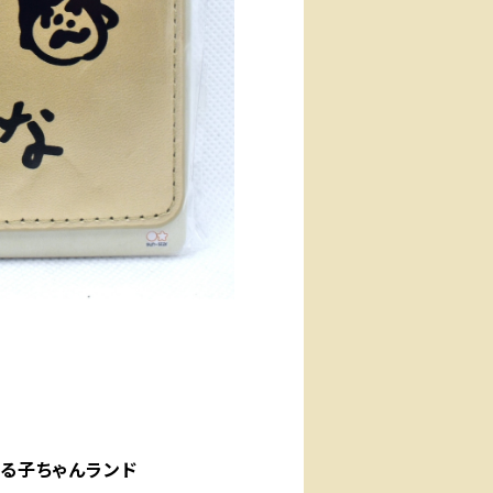
まる子ちゃんランド