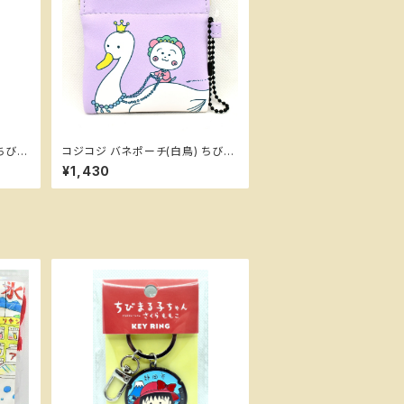
コジコジ バネポーチ(白鳥) ちびま
る子ちゃんランド
¥1,430